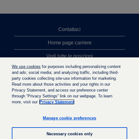
Contattaci
Home page carriere
Vedi tutte le posizioni
We use cookies
for purposes including personalizing content
Ricerche top
and ads; social media; and analyzing traffic, including third-
party cookies collecting site-use information for marketing.
Politica sulla privacy
Read more about those activities and your rights in our
Privacy Statement, and access our preference center
through “Privacy Settings” link on our webpage. To learn
more, visit our
Privacy Statement
S
S
S
i
i
i
a
a
Manage cookie preferences
a
p
p
p
r
r
r
e
e
Necessary cookies only
e
i
i