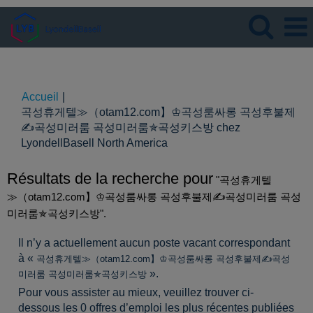
Langue
Visualiser le profil
Accueil
|
곡성휴게텔≫（otam12.com】♔곡성룸싸롱 곡성후불제
✍곡성미러룸 곡성미러룸✯곡성키스방 chez
(page
LyondellBasell North America
actuelle)
Résultats de la recherche pour
"곡성휴게텔
≫（otam12.com】♔곡성룸싸롱 곡성후불제✍곡성미러룸 곡성
미러룸✯곡성키스방".
Il n’y a actuellement aucun poste vacant correspondant
à «
곡성휴게텔≫（otam12.com】♔곡성룸싸롱 곡성후불제✍곡성
».
미러룸 곡성미러룸✯곡성키스방
Pour vous assister au mieux, veuillez trouver ci-
dessous les 0 offres d’emploi les plus récentes publiées