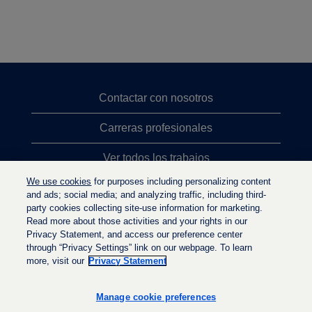
Contactar con nosotros
Carreras profesionales
Ver todos los trabajos
We use cookies
for purposes including personalizing content
Búsqueda de altos cargos
and ads; social media; and analyzing traffic, including third-
party cookies collecting site-use information for marketing.
Política de privacidad
Read more about those activities and your rights in our
Privacy Statement, and access our preference center
through “Privacy Settings” link on our webpage. To learn
more, visit our
Privacy Statement
S
S
S
e
e
e
a
a
Manage cookie preferences
a
b
b