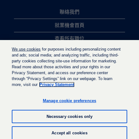
聯絡我們
就業機會首頁
查看所有職位
We use cookies
for purposes including personalizing content
熱門職位搜尋
and ads; social media; and analyzing traffic, including third-
party cookies collecting site-use information for marketing.
隱私權政策
Read more about those activities and your rights in our
Privacy Statement, and access our preference center
through “Privacy Settings” link on our webpage. To learn
more, visit our
Privacy Statement
在
在
在
新
新
新
的
的
Manage cookie preferences
的
索
索
索
引
引
引
標
標
Necessary cookies only
標
籤
籤
籤
中
中
中
開
開
© LyondellBasell Industries Holdings B.V. 2022
開
Accept all cookies
啟
啟
啟