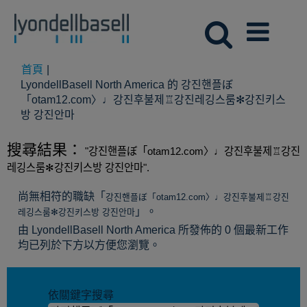
首頁
|
LyondellBasell North America 的 강진핸플ぼ
「otam12.com〉♩강진후불제♖강진레깅스룸✻강진키스
(目
방 강진안마
前
頁
搜尋結果：
"강진핸플ぼ「otam12.com〉♩강진후불제♖강진
面)
레깅스룸✻강진키스방 강진안마".
尚無相符的職缺「
강진핸플ぼ「otam12.com〉♩강진후불제♖강진
」。
레깅스룸✻강진키스방 강진안마
由 LyondellBasell North America 所發佈的 0 個最新工作
均已列於下方以方便您瀏覽。
依關鍵字搜尋