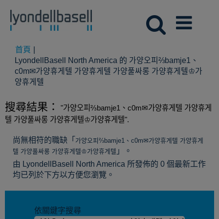
首頁
|
LyondellBasell North America 的 가양오피⅔bamje1、
c0m✉가양휴게텔 가양휴게텔 가양풀싸롱 가양휴게텔♔가
(目
양휴게텔
前
頁
搜尋結果：
"가양오피⅔bamje1、c0m✉가양휴게텔 가양휴게
面)
텔 가양풀싸롱 가양휴게텔♔가양휴게텔".
尚無相符的職缺「
가양오피⅔bamje1、c0m✉가양휴게텔 가양휴게
」。
텔 가양풀싸롱 가양휴게텔♔가양휴게텔
由 LyondellBasell North America 所發佈的 0 個最新工作
均已列於下方以方便您瀏覽。
依關鍵字搜尋