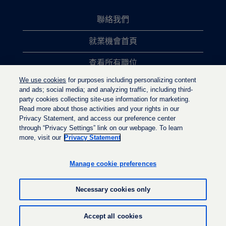
聯絡我們
就業機會首頁
查看所有職位
We use cookies
for purposes including personalizing content
熱門職位搜尋
and ads; social media; and analyzing traffic, including third-
party cookies collecting site-use information for marketing.
隱私權政策
Read more about those activities and your rights in our
Privacy Statement, and access our preference center
through “Privacy Settings” link on our webpage. To learn
more, visit our
Privacy Statement
在
在
在
新
新
新
的
的
Manage cookie preferences
的
索
索
索
引
引
引
標
標
Necessary cookies only
標
籤
籤
籤
中
中
中
開
開
© LyondellBasell Industries Holdings B.V. 2022
開
Accept all cookies
啟
啟
啟