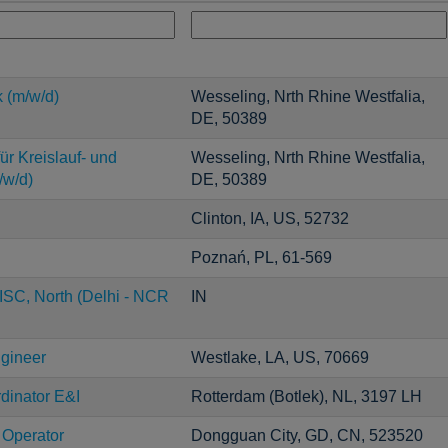
k (m/w/d)
Wesseling, Nrth Rhine Westfalia,
DE, 50389
ür Kreislauf- und
Wesseling, Nrth Rhine Westfalia,
/w/d)
DE, 50389
Clinton, IA, US, 52732
Poznań, PL, 61-569
ISC, North (Delhi - NCR
IN
ngineer
Westlake, LA, US, 70669
dinator E&I
Rotterdam (Botlek), NL, 3197 LH
 Operator
Dongguan City, GD, CN, 523520