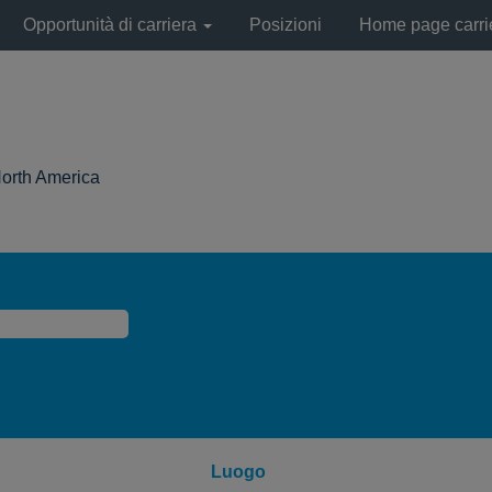
Opportunità di carriera
Posizioni
Home page carri
(pagina
North America
corrente)
Luogo