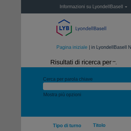
Informazioni su LyondellBasell
Pagina iniziale
|
in LyondellBasell 
Risultati di ricerca per
"".
Cerca per parola chiave
Mostra più opzioni
Titolo
Tipo di turno