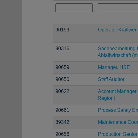
90199
Operator Kraftwer
90316
Sachbearbeitung f
Abfallwirtschaft (m
90659
Manager, HSE
90650
Staff Auditor
90622
Account Manager 
Region)
90661
Process Safety E
89342
Maintenance Coor
90656
Production Senior