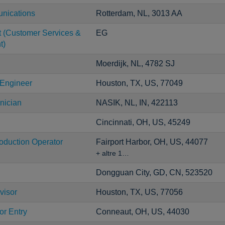
unications
Rotterdam, NL, 3013 AA
t (Customer Services &
EG
t)
Moerdijk, NL, 4782 SJ
 Engineer
Houston, TX, US, 77049
nician
NASIK, NL, IN, 422113
Cincinnati, OH, US, 45249
roduction Operator
Fairport Harbor, OH, US, 44077
+ altre 1…
Dongguan City, GD, CN, 523520
visor
Houston, TX, US, 77056
or Entry
Conneaut, OH, US, 44030