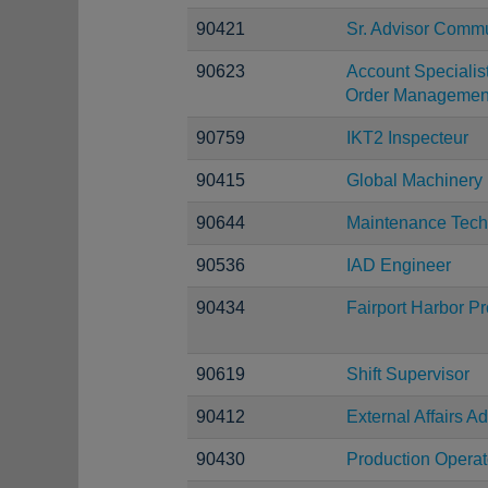
90421
Sr. Advisor Comm
90623
Account Specialis
Order Managemen
90759
IKT2 Inspecteur
90415
Global Machinery
90644
Maintenance Tech
90536
IAD Engineer
90434
Fairport Harbor P
90619
Shift Supervisor
90412
External Affairs Ad
90430
Production Operat