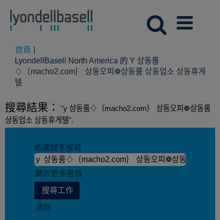
首頁
|
LyondellBasell North America 的 Y 상동룸
♢〔macho2.com｝ 상동오피❁상동룸 상동업소 상동휴게
(目
텔
前
頁
搜尋結果：
"y 상동룸♢〔macho2.com｝ 상동오피❁상동룸
面)
상동업소 상동휴게텔".
依關鍵字搜尋
顯示更多選項
清除