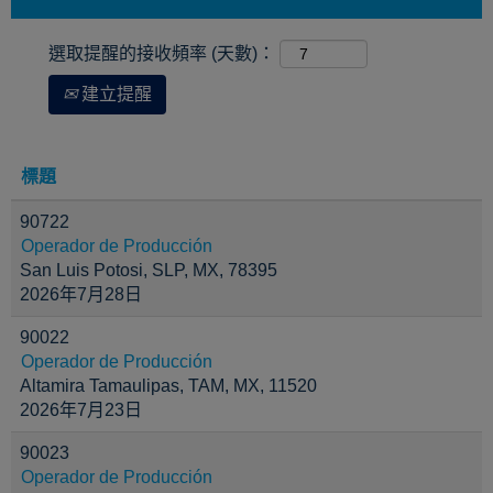
選取提醒的接收頻率 (天數)：
建立提醒
標題
90722
Operador de Producción
San Luis Potosi, SLP, MX, 78395
2026年7月28日
90022
Operador de Producción
Altamira Tamaulipas, TAM, MX, 11520
2026年7月23日
90023
Operador de Producción