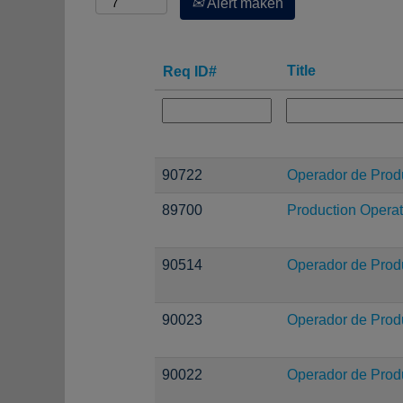
Alert maken
Title
Req ID#
90722
Operador de Prod
89700
Production Operat
90514
Operador de Prod
90023
Operador de Prod
90022
Operador de Prod