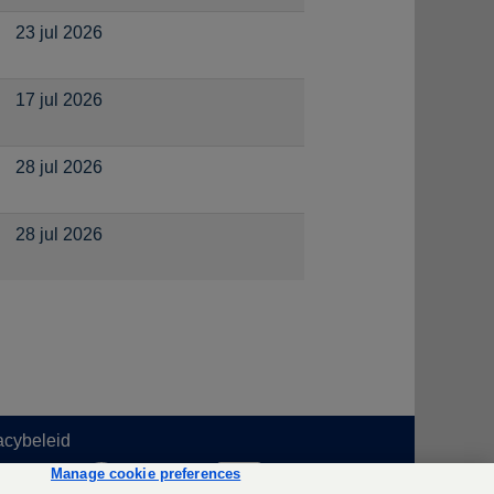
23 jul 2026
17 jul 2026
28 jul 2026
28 jul 2026
acybeleid
O
O
O
Manage cookie preferences
p
p
p