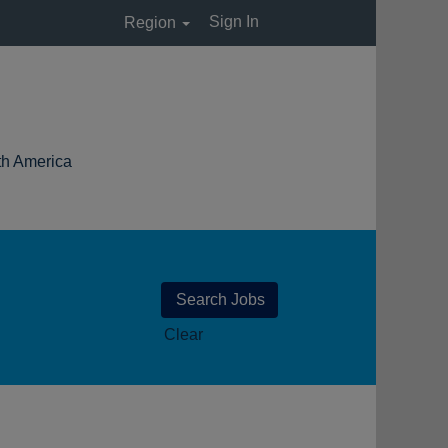
Sign In
Region
(huidige
 America
pagina)
Clear