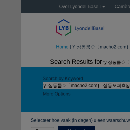
Over LyondellBasell
Carriè
Home
|
Y 상동룸♢〔macho2.com｝ 
Search Results for
"y 상동룸♢〔
Search by Keyword
More Options
Selecteer hoe vaak (in dagen) u een waarschuwi