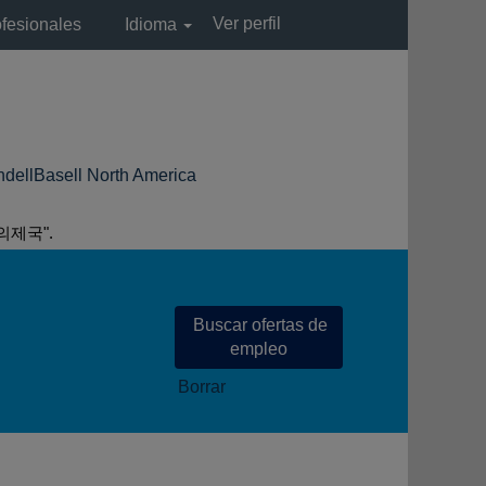
Ver perfil
ofesionales
Idioma
(página
sell North America
actual)
의제국".
Borrar