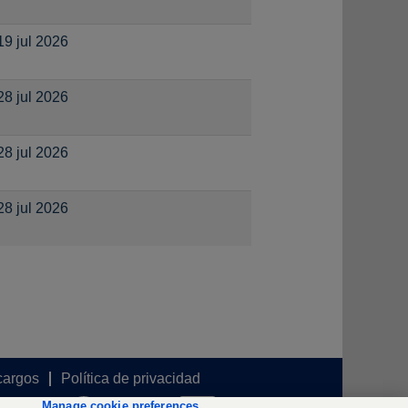
19 jul 2026
28 jul 2026
28 jul 2026
28 jul 2026
cargos
Política de privacidad
S
S
S
Manage cookie preferences