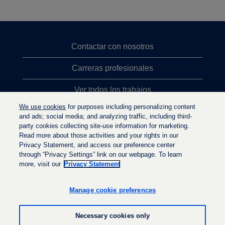
Contactar con nosotros
Carreras profesionales
Ver todos los trabajos
We use cookies
for purposes including personalizing content
Búsqueda de altos cargos
and ads; social media; and analyzing traffic, including third-
party cookies collecting site-use information for marketing.
Política de privacidad
Read more about those activities and your rights in our
Privacy Statement, and access our preference center
through “Privacy Settings” link on our webpage. To learn
more, visit our
Privacy Statement
S
S
S
e
e
e
a
a
Manage cookie preferences
a
b
b
b
r
r
r
e
e
Necessary cookies only
e
e
e