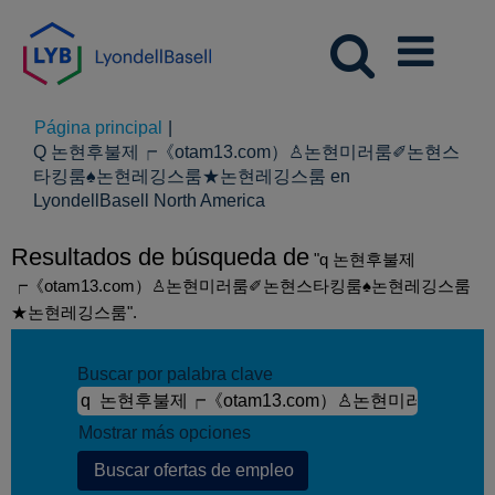
Página principal
|
Q 논현후불제┍《otam13.com）♙논현미러룸✐논현스
타킹룸♠논현레깅스룸★논현레깅스룸 en
(página
LyondellBasell North America
actual)
Resultados de búsqueda de
"q 논현후불제
┍《otam13.com）♙논현미러룸✐논현스타킹룸♠논현레깅스룸
★논현레깅스룸".
Buscar por palabra clave
Mostrar más opciones