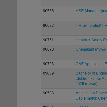
90565
HSE Manager (m/
90692
HR Generalist/ HR
90751
Health & Safety E
90670
Chemikant (m/w/d
90793
CAE Application E
89039
Bachelor of Engine
Elektroniker für A
2026 (m/w/d)
90583
Application Devel
Cable (m/f/d) Chem