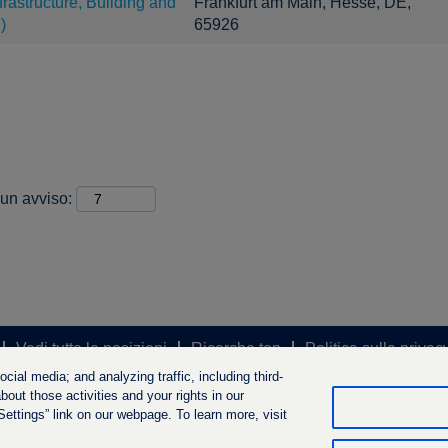
rastructure, Building and
Frankfurt am Main, Hesse, DE,
)
65926
 un avviso:
Vedi tutte le posizioni
Ricerche top
Politica sulla privac
ial media; and analyzing traffic, including third-
out those activities and your rights in our
ttings” link on our webpage. To learn more, visit
ngs B.V. 2022