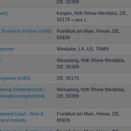
DE, 50389
w/d)
Kerpen, Nrth Rhine Westfalia, DE,
50170
+ altre 1…
 Business Partner (m/f/d)
Frankfurt am Main, Hesse, DE,
65926
ngineer
Westlake, LA, US, 70669
)
Wesseling, Nrth Rhine Westfalia,
DE, 50389
ngineer (m/f/d)
DE, 50170
ering Elektrotechnik /
Wesseling, Nrth Rhine Westfalia,
utomatisierungstechnik
DE, 50389
opment Lead - Wire &
Frankfurt am Main, Hesse, DE,
ical Industry
65926