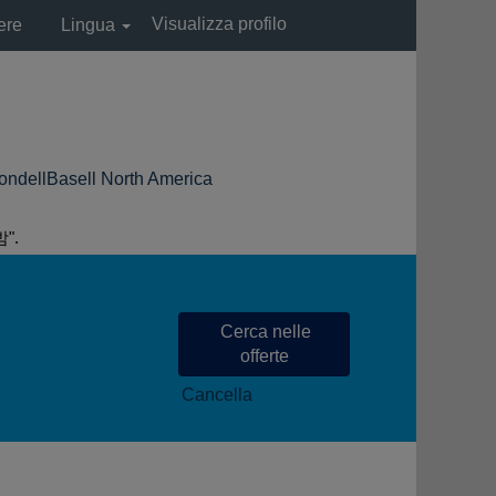
Visualizza profilo
ere
Lingua
(pagina
asell North America
corrente)
".
Cancella