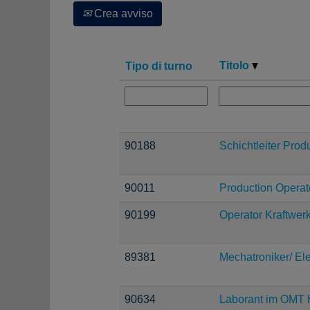
Crea avviso
Titolo
Tipo di turno
90188
Schichtleiter Prod
90011
Production Operat
90199
Operator Kraftwerk
89381
Mechatroniker/ Ele
90634
Laborant im OMT H