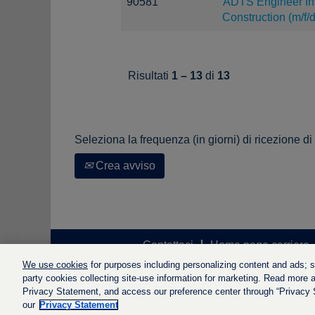
90581
ADTS Engineer Inf
Construction (m/f/d
Risultati
1 – 13
di
13
Seleziona la frequenza (in giorni) di ricezione di
Crea avviso
Contattaci
Home page carriere
We use cookies
for purposes including personalizing content and ads; soc
party cookies collecting site-use information for marketing. Read more ab
Privacy Statement, and access our preference center through “Privacy Se
our
Privacy Statement
© LyondellBasell Industries Holdi