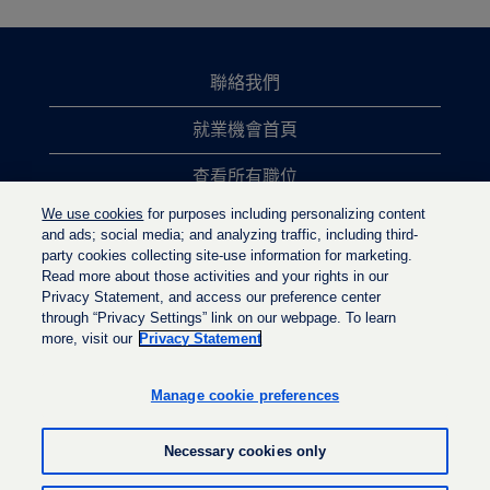
聯絡我們
就業機會首頁
查看所有職位
We use cookies
for purposes including personalizing content
熱門職位搜尋
and ads; social media; and analyzing traffic, including third-
party cookies collecting site-use information for marketing.
隱私權政策
Read more about those activities and your rights in our
Privacy Statement, and access our preference center
through “Privacy Settings” link on our webpage. To learn
more, visit our
Privacy Statement
在
在
在
新
新
新
的
的
Manage cookie preferences
的
索
索
索
引
引
引
標
標
Necessary cookies only
標
籤
籤
籤
中
中