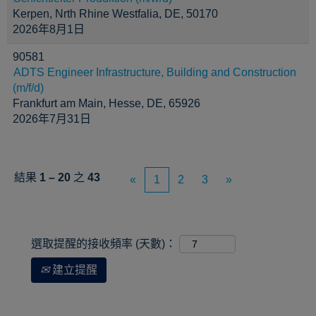
Kerpen, Nrth Rhine Westfalia, DE, 50170
2026年8月1日
90581
ADTS Engineer Infrastructure, Building and Construction
(m/f/d)
Frankfurt am Main, Hesse, DE, 65926
2026年7月31日
結果
1 – 20
之
43
«
1
2
3
»
選取提醒的接收頻率 (天數)：
建立提醒