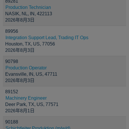
89281
Production Technician
NASIK, NL, IN, 422113
2026年8月3日
89956
Integration Support Lead, Trading IT Ops
Houston, TX, US, 77056
2026年8月3日
90798
Production Operator
Evansville, IN, US, 47711
2026年8月3日
89152
Machinery Engineer
Deer Park, TX, US, 77571
2026年8月1日
90188
Schichtleiter Produktion (m/w/d)