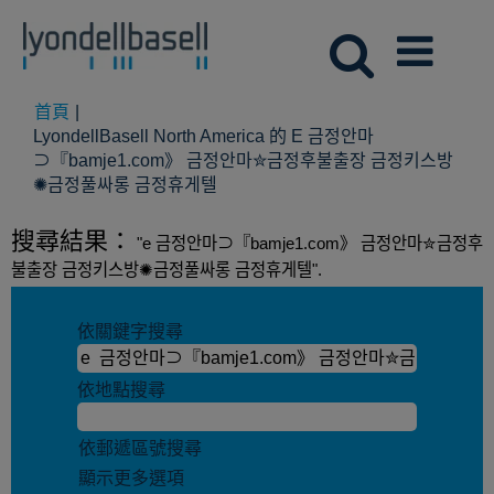
首頁
|
LyondellBasell North America 的 E 금정안마
⊃『bamje1.com》 금정안마✮금정후불출장 금정키스방
(目
✺금정풀싸롱 금정휴게텔
前
頁
搜尋結果：
"e 금정안마⊃『bamje1.com》 금정안마✮금정후
面)
불출장 금정키스방✺금정풀싸롱 금정휴게텔".
依關鍵字搜尋
依地點搜尋
依郵遞區號搜尋
顯示更多選項