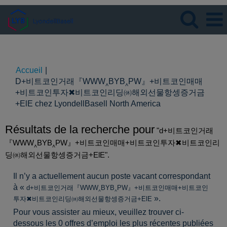
Langue
Visualiser le profil
Accueil
|
D+비트코인거래『WWW‸BYB‸PW』+비트코인매매
+비트코인투자✖비트코인리딩㉁해외선물항셍증거금
(page
+ElE chez LyondellBasell North America
actuelle)
Résultats de la recherche pour
"d+비트코인거래
『WWW‸BYB‸PW』+비트코인매매+비트코인투자✖비트코인리
딩㉁해외선물항셍증거금+ElE".
Il n’y a actuellement aucun poste vacant correspondant
à «
d+비트코인거래『WWW‸BYB‸PW』+비트코인매매+비트코인
».
투자✖비트코인리딩㉁해외선물항셍증거금+ElE
Pour vous assister au mieux, veuillez trouver ci-
dessous les 0 offres d’emploi les plus récentes publiées