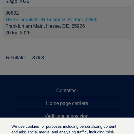
5 ago 2026
90692
HR Generalist/ HR Business Partner (m/f/d)
Frankfurt am Main, Hesse, DE, 65926
20 lug 2026
Risultati
1 – 3
di
3
Contattaci
Home page carriere
Vedi tutte le posizioni
We use cookies
for purposes including personalizing content
Ricerche top
and ads; social media; and analyzing traffic, including third-