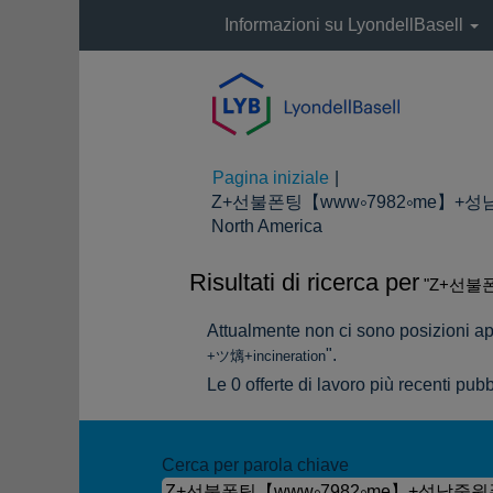
Informazioni su LyondellBasell
Pagina iniziale
|
Z+선불폰팅【www༚7982༚me】+성남
(pagina
North America
corrente)
Risultati di ricerca per
"Z+선불
Attualmente non ci sono posizioni ap
".
+ツ㷰+incineration
Le 0 offerte di lavoro più recenti pu
Cerca per parola chiave