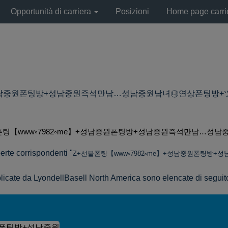
Opportunità di carriera
Posizioni
Home page carri
중원폰팅방+성남중원즉석만남…성남중원남녀㉯연상폰팅방+ツ㷰+incinera
폰팅【www༚7982༚me】+성남중원폰팅방+성남중원즉석만남…성남중원남녀
erte corrispondenti "
Z+선불폰팅【www༚7982༚me】+성남중원폰팅
bblicate da LyondellBasell North America sono elencate di seguit