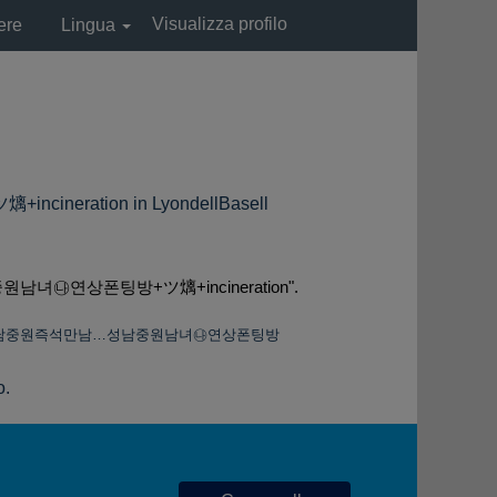
Visualizza profilo
ere
Lingua
tion in LyondellBasell
㉯연상폰팅방+ツ㷰+incineration".
방+성남중원즉석만남…성남중원남녀㉯연상폰팅방
o.