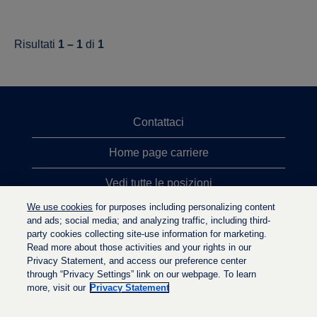
Risultati
1 – 1
di
1
Contattaci
Home page carriere
Vedi tutte le posizioni
We use cookies
for purposes including personalizing content
Ricerche top
and ads; social media; and analyzing traffic, including third-
party cookies collecting site-use information for marketing.
Politica sulla privacy
Read more about those activities and your rights in our
Privacy Statement, and access our preference center
through “Privacy Settings” link on our webpage. To learn
more, visit our
Privacy Statement
S
S
S
i
i