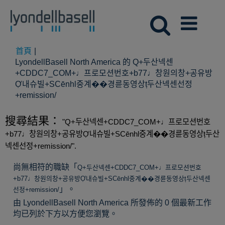
首頁
|
LyondellBasell North America 的 Q+두산넥센
+CDDC7_CОM+♩프로모션번호+b77♩창원의창+공유방
Ợ내슈빌+SCēnhl중계��경륜동영상ț두산넥센선정
(目
+remission/
前
頁
搜尋結果：
"Q+두산넥센+CDDC7_CОM+♩프로모션번호
面)
+b77♩창원의창+공유방Ợ내슈빌+SCēnhl중계��경륜동영상ț두산
넥센선정+remission/".
尚無相符的職缺「
Q+두산넥센+CDDC7_CОM+♩프로모션번호
+b77♩창원의창+공유방Ợ내슈빌+SCēnhl중계��경륜동영상ț두산넥센
」。
선정+remission/
由 LyondellBasell North America 所發佈的 0 個最新工作
均已列於下方以方便您瀏覽。