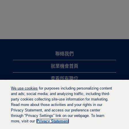
聯絡我們
就業機會首頁
查看所有職位
We use cookies
for purposes including personalizing content
熱門職位搜尋
and ads; social media; and analyzing traffic, including third-
party cookies collecting site-use information for marketing.
隱私權政策
Read more about those activities and your rights in our
Privacy Statement, and access our preference center
through “Privacy Settings” link on our webpage. To learn
more, visit our
Privacy Statement
在
在
在