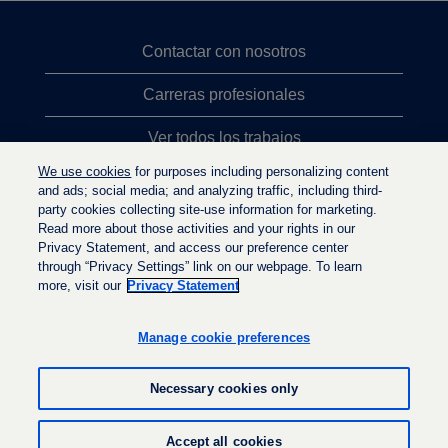
Contactar con nosotros
Carreras profesionales
Ver todos los trabajos
We use cookies
for purposes including personalizing content
Búsqueda de altos cargos
and ads; social media; and analyzing traffic, including third-
party cookies collecting site-use information for marketing.
Política de privacidad
Read more about those activities and your rights in our
Privacy Statement, and access our preference center
through “Privacy Settings” link on our webpage. To learn
more, visit our
Privacy Statement
S
S
S
e
e
e
a
a
Manage cookie preferences
a
b
b
b
r
r
r
e
e
Necessary cookies only
e
e
e
e
n
n
n
u
u
© LyondellBasell Industries Holdings B.V. 2026
u
Accept all cookies