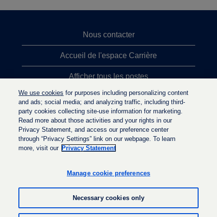
Nous contacter
Accueil de l'espace Carrière
Afficher tous les postes
We use cookies
for purposes including personalizing content
Principales recherches d'emploi
and ads; social media; and analyzing traffic, including third-
party cookies collecting site-use information for marketing.
Politique de confidentialité
Read more about those activities and your rights in our
Privacy Statement, and access our preference center
through “Privacy Settings” link on our webpage. To learn
more, visit our
Privacy Statement
S
S
S
’
’
’
o
o
Manage cookie preferences
o
u
u
u
v
v
v
r
r
Necessary cookies only
r
e
e
e
d
d
d