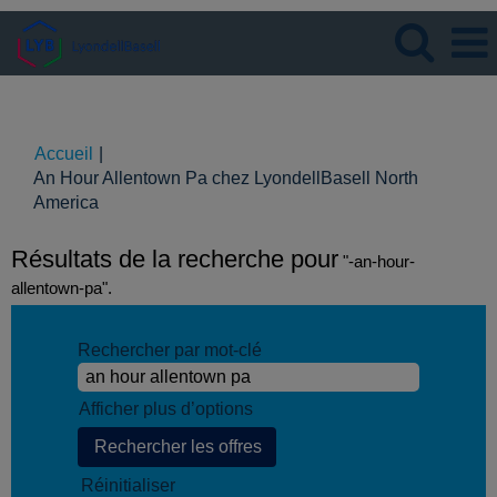
Langue
Visualiser le profil
Accueil
|
An Hour Allentown Pa chez LyondellBasell North
(page
America
actuelle)
Résultats de la recherche pour
"-an-hour-
allentown-pa".
Rechercher par mot-clé
Afficher plus d’options
Réinitialiser