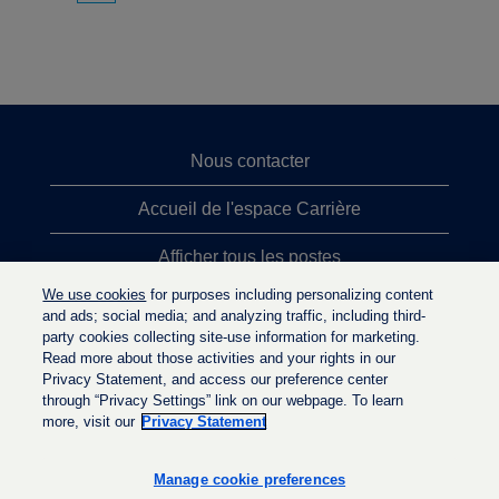
Nous contacter
Accueil de l'espace Carrière
Afficher tous les postes
We use cookies
for purposes including personalizing content
Principales recherches d'emploi
and ads; social media; and analyzing traffic, including third-
party cookies collecting site-use information for marketing.
Politique de confidentialité
Read more about those activities and your rights in our
Privacy Statement, and access our preference center
through “Privacy Settings” link on our webpage. To learn
more, visit our
Privacy Statement
S
S
S
’
’
’
o
o
Manage cookie preferences
o
u
u