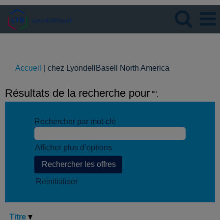
Langue
Visualiser le profil
(page
Accueil
|
chez LyondellBasell North America
actuelle)
Résultats de la recherche pour
"".
Rechercher par mot-clé
Afficher plus d’options
Réinitialiser
Titre