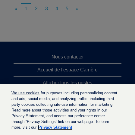
«
1
2
3
4
5
»
Nous contacter
Accueil de l'espace Carrière
Afficher tous les postes
We use cookies
for purposes including personalizing content
Principales recherches d'emploi
and ads; social media; and analyzing traffic, including third-
party cookies collecting site-use information for marketing.
Politique de confidentialité
Read more about those activities and your rights in our
Privacy Statement, and access our preference center
through “Privacy Settings” link on our webpage. To learn
more, visit our
Privacy Statement
S
S