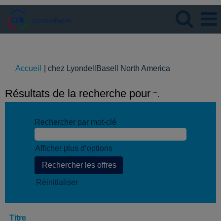
Langue
Visualiser le profil
(page
Accueil
|
chez LyondellBasell North America
actuelle)
Résultats de la recherche pour
"".
Rechercher par mot-clé
Afficher plus d’options
Réinitialiser
Titre