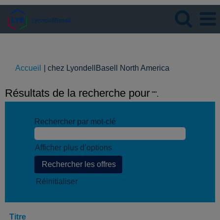
Langue
Visualiser le profil
(page
Accueil
|
chez LyondellBasell North America
actuelle)
Résultats de la recherche pour
"".
Rechercher par mot-clé
Afficher plus d’options
Réinitialiser
Titre