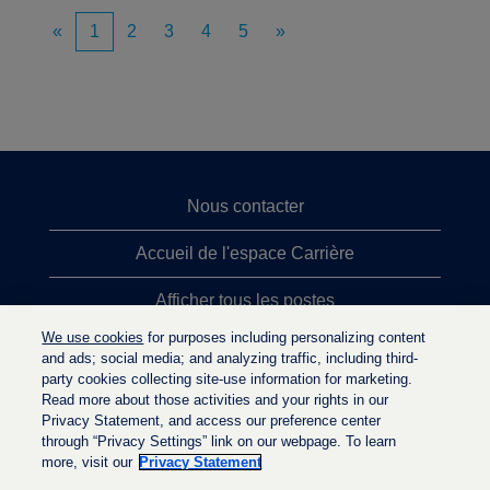
«
1
2
3
4
5
»
Nous contacter
Accueil de l'espace Carrière
Afficher tous les postes
We use cookies
for purposes including personalizing content
Principales recherches d'emploi
and ads; social media; and analyzing traffic, including third-
party cookies collecting site-use information for marketing.
Politique de confidentialité
Read more about those activities and your rights in our
Privacy Statement, and access our preference center
through “Privacy Settings” link on our webpage. To learn
more, visit our
Privacy Statement
S
S