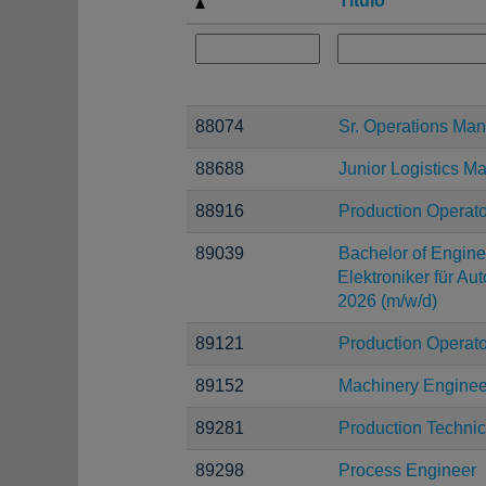
Título
88074
Sr. Operations Ma
88688
Junior Logistics M
88916
Production Operato
89039
Bachelor of Enginee
Elektroniker für Au
2026 (m/w/d)
89121
Production Operato
89152
Machinery Enginee
89281
Production Technic
89298
Process Engineer