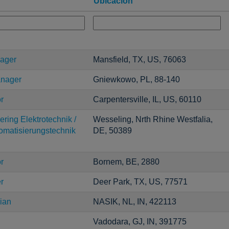
Ubicación
nager
Mansfield, TX, US, 76063
anager
Gniewkowo, PL, 88-140
r
Carpentersville, IL, US, 60110
ring Elektrotechnik /
Wesseling, Nrth Rhine Westfalia,
tomatisierungstechnik
DE, 50389
r
Bornem, BE, 2880
r
Deer Park, TX, US, 77571
ian
NASIK, NL, IN, 422113
Vadodara, GJ, IN, 391775