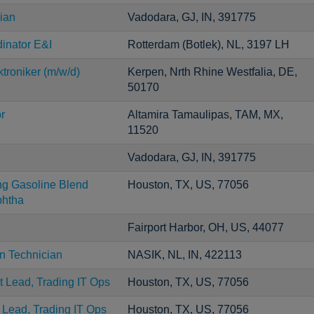
ian
Vadodara, GJ, IN, 391775
inator E&I
Rotterdam (Botlek), NL, 3197 LH
troniker (m/w/d)
Kerpen, Nrth Rhine Westfalia, DE,
50170
r
Altamira Tamaulipas, TAM, MX,
11520
Vadodara, GJ, IN, 391775
ng Gasoline Blend
Houston, TX, US, 77056
htha
Fairport Harbor, OH, US, 44077
on Technician
NASIK, NL, IN, 422113
t Lead, Trading IT Ops
Houston, TX, US, 77056
t Lead, Trading IT Ops
Houston, TX, US, 77056