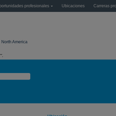
portunidades profesionales
Ubicaciones
Carreras pr
(página
l North America
actual)
".