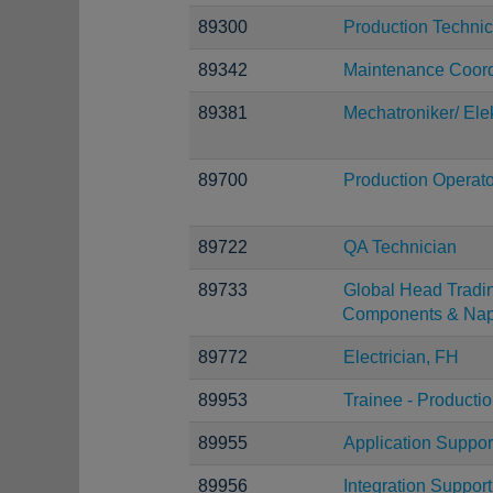
89300
Production Technic
89342
Maintenance Coord
89381
Mechatroniker/ Elek
89700
Production Operato
89722
QA Technician
89733
Global Head Tradi
Components & Nap
89772
Electrician, FH
89953
Trainee - Producti
89955
Application Suppor
89956
Integration Suppor