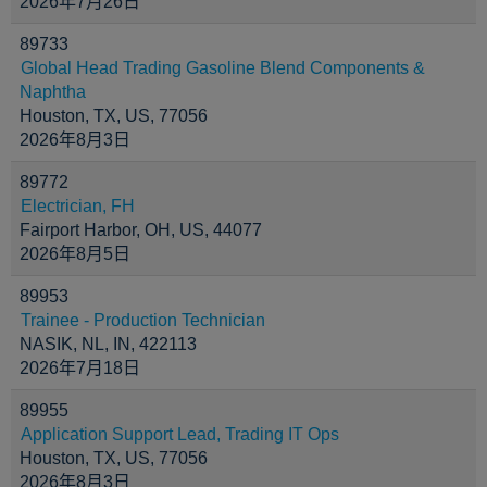
2026年7月26日
89733
Global Head Trading Gasoline Blend Components &
Naphtha
Houston, TX, US, 77056
2026年8月3日
89772
Electrician, FH
Fairport Harbor, OH, US, 44077
2026年8月5日
89953
Trainee - Production Technician
NASIK, NL, IN, 422113
2026年7月18日
89955
Application Support Lead, Trading IT Ops
Houston, TX, US, 77056
2026年8月3日