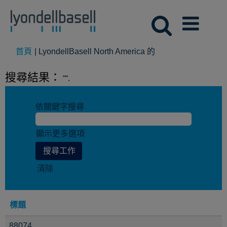
(目
首頁
|
LyondellBasell North America 的
前
頁
搜尋結果：
"".
面)
依關鍵字搜尋
顯示更多選項
清除
標題
88074