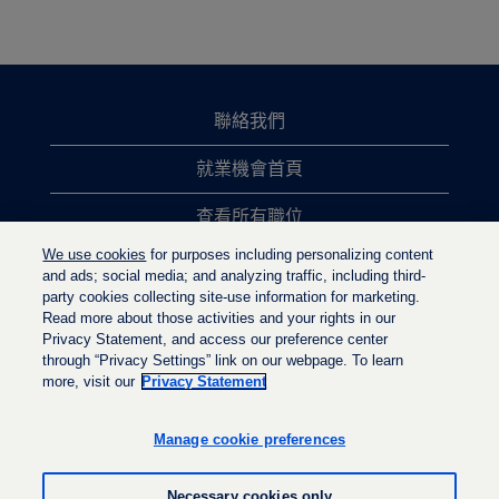
聯絡我們
就業機會首頁
查看所有職位
We use cookies
for purposes including personalizing content
熱門職位搜尋
and ads; social media; and analyzing traffic, including third-
party cookies collecting site-use information for marketing.
隱私權政策
Read more about those activities and your rights in our
Privacy Statement, and access our preference center
through “Privacy Settings” link on our webpage. To learn
more, visit our
Privacy Statement
在
在
在
新
新
新
的
的
Manage cookie preferences
的
索
索
索
引
引
引
標
標
Necessary cookies only