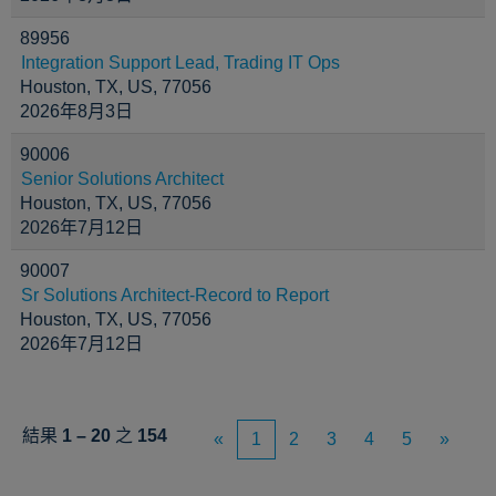
89956
Integration Support Lead, Trading IT Ops
Houston, TX, US, 77056
2026年8月3日
90006
Senior Solutions Architect
Houston, TX, US, 77056
2026年7月12日
90007
Sr Solutions Architect-Record to Report
Houston, TX, US, 77056
2026年7月12日
結果
1 – 20
之
154
«
1
2
3
4
5
»