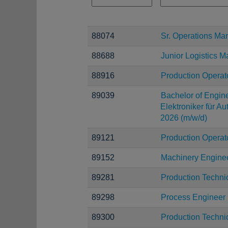
88074
Sr. Operations Ma
88688
Junior Logistics 
88916
Production Operat
89039
Bachelor of Engine
Elektroniker für A
2026 (m/w/d)
89121
Production Operat
89152
Machinery Engine
89281
Production Techni
89298
Process Engineer
89300
Production Techni