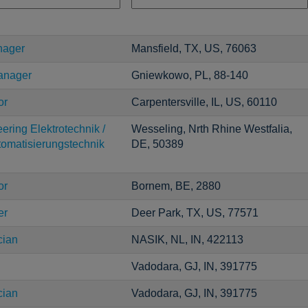
nager
Mansfield, TX, US, 76063
Manager
Gniewkowo, PL, 88-140
or
Carpentersville, IL, US, 60110
ering Elektrotechnik /
Wesseling, Nrth Rhine Westfalia,
utomatisierungstechnik
DE, 50389
or
Bornem, BE, 2880
er
Deer Park, TX, US, 77571
cian
NASIK, NL, IN, 422113
Vadodara, GJ, IN, 391775
cian
Vadodara, GJ, IN, 391775