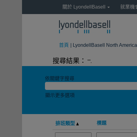
關於 LyondellBasell
就業機
首頁
|
LyondellBasell North Americ
搜尋結果：
"".
依關鍵字搜尋
顯示更多選項
標題
排班類型