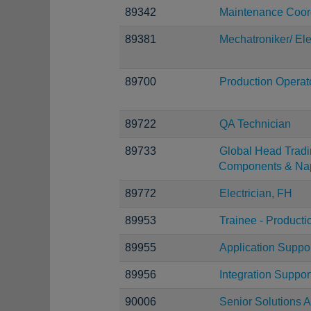
89342
Maintenance Coor
89381
Mechatroniker/ Ele
89700
Production Operat
89722
QA Technician
89733
Global Head Tradi
Components & Na
89772
Electrician, FH
89953
Trainee - Producti
89955
Application Suppor
89956
Integration Suppor
90006
Senior Solutions A