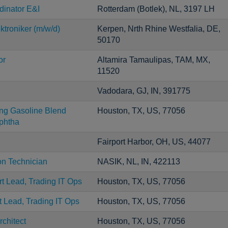
dinator E&I
Rotterdam (Botlek), NL, 3197 LH
ktroniker (m/w/d)
Kerpen, Nrth Rhine Westfalia, DE,
50170
or
Altamira Tamaulipas, TAM, MX,
11520
Vadodara, GJ, IN, 391775
ng Gasoline Blend
Houston, TX, US, 77056
phtha
Fairport Harbor, OH, US, 44077
on Technician
NASIK, NL, IN, 422113
t Lead, Trading IT Ops
Houston, TX, US, 77056
t Lead, Trading IT Ops
Houston, TX, US, 77056
rchitect
Houston, TX, US, 77056