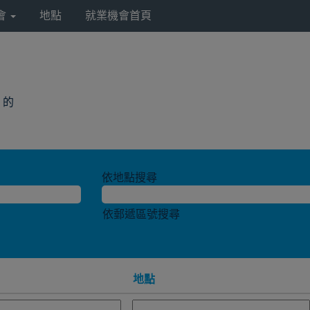
會
地點
就業機會首頁
(目
a 的
前
頁
面)
依地點搜尋
依郵遞區號搜尋
地點