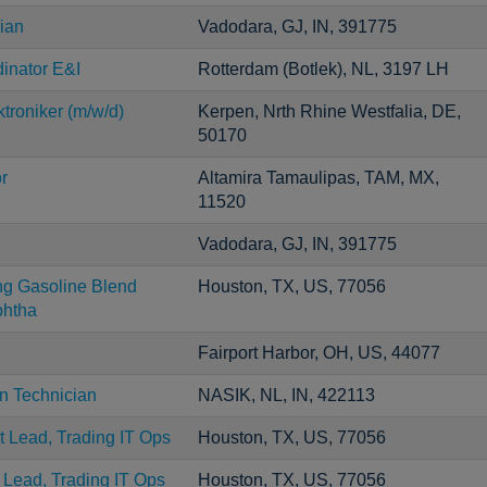
ian
Vadodara, GJ, IN, 391775
inator E&I
Rotterdam (Botlek), NL, 3197 LH
troniker (m/w/d)
Kerpen, Nrth Rhine Westfalia, DE,
50170
r
Altamira Tamaulipas, TAM, MX,
11520
Vadodara, GJ, IN, 391775
ng Gasoline Blend
Houston, TX, US, 77056
htha
Fairport Harbor, OH, US, 44077
on Technician
NASIK, NL, IN, 422113
t Lead, Trading IT Ops
Houston, TX, US, 77056
t Lead, Trading IT Ops
Houston, TX, US, 77056