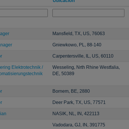
Ubicación
nager
Mansfield, TX, US, 76063
anager
Gniewkowo, PL, 88-140
r
Carpentersville, IL, US, 60110
ring Elektrotechnik /
Wesseling, Nrth Rhine Westfalia,
tomatisierungstechnik
DE, 50389
r
Bornem, BE, 2880
r
Deer Park, TX, US, 77571
ian
NASIK, NL, IN, 422113
Vadodara, GJ, IN, 391775