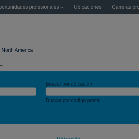
portunidades profesionales
Ubicaciones
Carreras pr
(página
l North America
actual)
".
Buscar por ubicación
Buscar por código postal