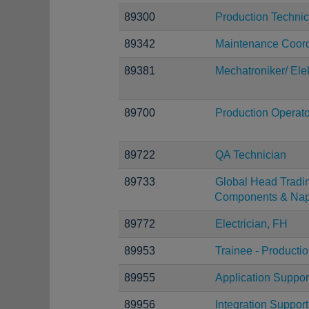
89300
Production Technic
89342
Maintenance Coord
89381
Mechatroniker/ Elek
89700
Production Operato
89722
QA Technician
89733
Global Head Tradi
Components & Nap
89772
Electrician, FH
89953
Trainee - Producti
89955
Application Suppor
89956
Integration Suppor