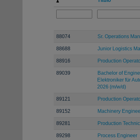
Título
88074
Sr. Operations Ma
88688
Junior Logistics M
88916
Production Operato
89039
Bachelor of Enginee
Elektroniker für Au
2026 (m/w/d)
89121
Production Operato
89152
Machinery Enginee
89281
Production Technic
89298
Process Engineer