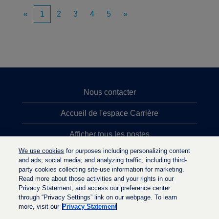
«
1
2
3
4
5
»
Nous contacter
Accueil de l'espace Carrière
Afficher tous les postes
We use cookies
for purposes including personalizing content
Principales recherches d'emploi
and ads; social media; and analyzing traffic, including third-
party cookies collecting site-use information for marketing.
Politique de confidentialité
Read more about those activities and your rights in our
Privacy Statement, and access our preference center
through “Privacy Settings” link on our webpage. To learn
more, visit our
Privacy Statement
S
S