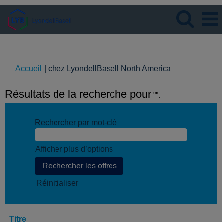
Langue
Visualiser le profil
(page
Accueil
|
chez LyondellBasell North America
actuelle)
Résultats de la recherche pour
"".
Rechercher par mot-clé
Afficher plus d’options
Réinitialiser
Titre