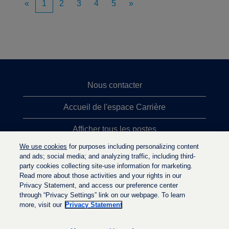
«
1
2
3
4
5
»
Nous contacter
Accueil de l'espace Carrière
Afficher tous les postes
We use cookies
for purposes including personalizing content
Principales recherches d'emploi
and ads; social media; and analyzing traffic, including third-
party cookies collecting site-use information for marketing.
Politique de confidentialité
Read more about those activities and your rights in our
Privacy Statement, and access our preference center
through “Privacy Settings” link on our webpage. To learn
more, visit our
Privacy Statement
S
S
S
’
’
’