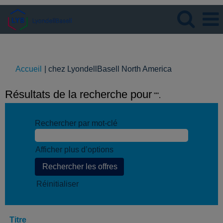
Langue
Visualiser le profil
(page
Accueil
|
chez LyondellBasell North America
actuelle)
Résultats de la recherche pour
"".
Rechercher par mot-clé
Afficher plus d’options
Réinitialiser
Titre