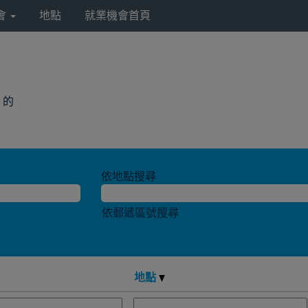
會
地點
就業機會首頁
(目
a 的
前
頁
面)
依地點搜尋
依郵遞區號搜尋
地點