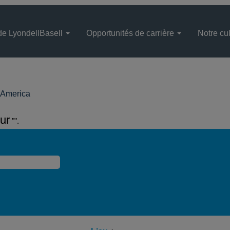
de LyondellBasell
Opportunités de carrière
Notre cul
(page
 America
actuelle)
ur
"".