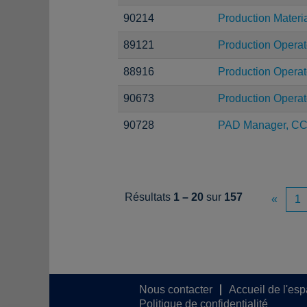
90214
Production Materi
89121
Production Operat
88916
Production Operat
90673
Production Operat
90728
PAD Manager, C
Résultats
1 – 20
sur
157
«
1
Nous contacter
Accueil de l'es
Politique de confidentialité