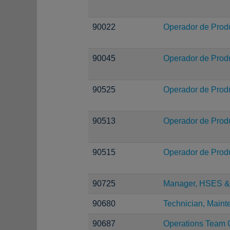
90022
Operador de Prod
90045
Operador de Prod
90525
Operador de Prod
90513
Operador de Prod
90515
Operador de Prod
90725
Manager, HSES & 
90680
Technician, Main
90687
Operations Team 