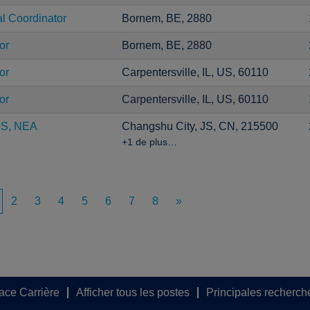
al Coordinator
Bornem, BE, 2880
or
Bornem, BE, 2880
or
Carpentersville, IL, US, 60110
or
Carpentersville, IL, US, 60110
CS, NEA
Changshu City, JS, CN, 215500
+1 de plus…
2
3
4
5
6
7
8
»
pace Carrière
Afficher tous les postes
Principales recherch