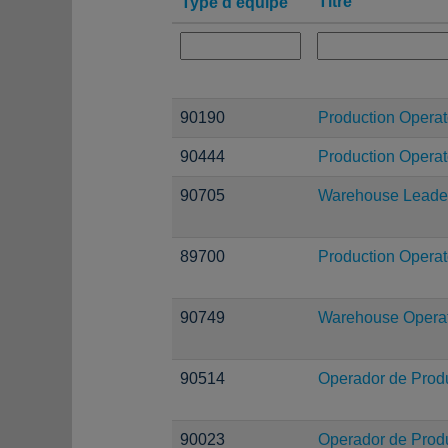
Titre
Type d’équipe
90190
Production Operat
90444
Production Operato
90705
Warehouse Leade
89700
Production Operat
90749
Warehouse Operati
90514
Operador de Prod
90023
Operador de Prod