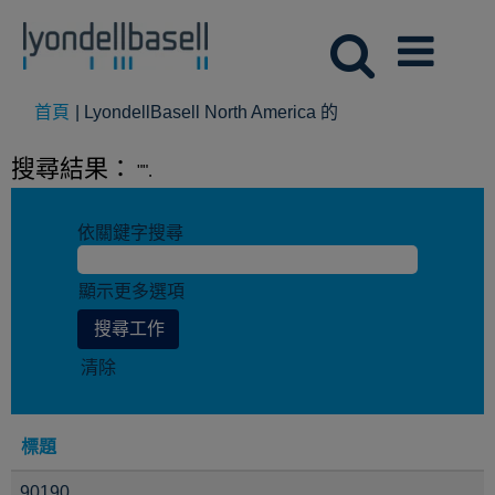
(目
首頁
|
LyondellBasell North America 的
前
頁
搜尋結果：
"".
面)
依關鍵字搜尋
顯示更多選項
清除
標題
90190