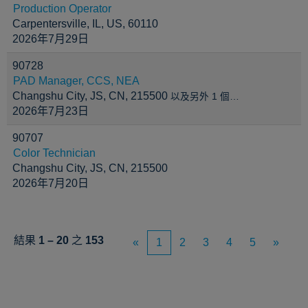
Production Operator
Carpentersville, IL, US, 60110
2026年7月29日
90728
PAD Manager, CCS, NEA
Changshu City, JS, CN, 215500
以及另外 1 個…
2026年7月23日
90707
Color Technician
Changshu City, JS, CN, 215500
2026年7月20日
結果
1 – 20
之
153
«
1
2
3
4
5
»