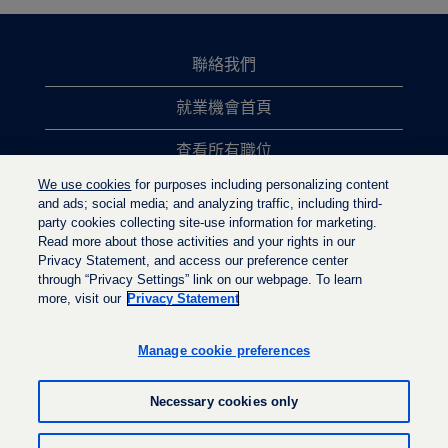
聯絡我們
就業機會首頁
查看所有職位
We use cookies
for purposes including personalizing content
熱門職位搜尋
and ads; social media; and analyzing traffic, including third-
party cookies collecting site-use information for marketing.
隱私權政策
Read more about those activities and your rights in our
Privacy Statement, and access our preference center
through “Privacy Settings” link on our webpage. To learn
more, visit our
Privacy Statement
在
在
在
新
新
新
的
的
Manage cookie preferences
的
索
索
索
引
引
引
標
標
Necessary cookies only
標
籤
籤
籤
中
中
中
開
開
© LyondellBasell Industries Holdings B.V. 2022