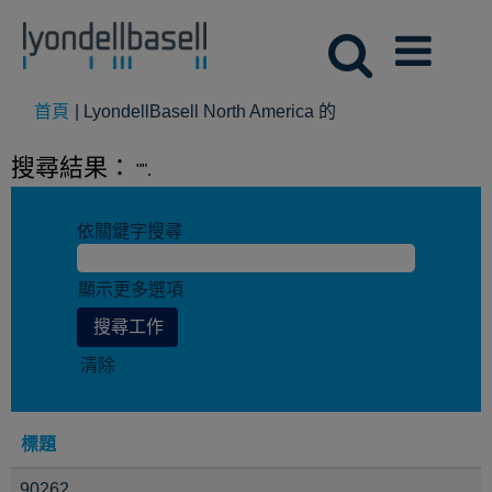
(目
首頁
|
LyondellBasell North America 的
前
頁
搜尋結果：
"".
面)
依關鍵字搜尋
顯示更多選項
清除
標題
90262