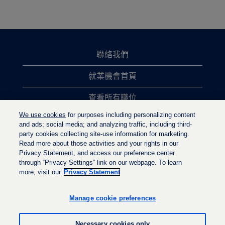
聯絡我們
就業機會首頁
查看所有職位
We use cookies
for purposes including personalizing content
熱門職位搜尋
and ads; social media; and analyzing traffic, including third-
party cookies collecting site-use information for marketing.
隱私權政策
Read more about those activities and your rights in our
Privacy Statement, and access our preference center
through “Privacy Settings” link on our webpage. To learn
more, visit our
Privacy Statement
在
在
在
新
新
新
的
的
Manage cookie preferences
的
索
索
索
引
引
引
標
標
Necessary cookies only