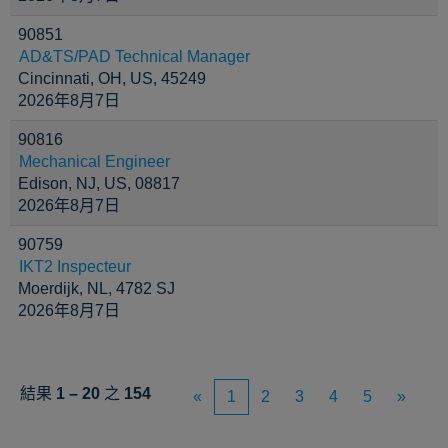
90851
AD&TS/PAD Technical Manager
Cincinnati, OH, US, 45249
2026年8月7日
90816
Mechanical Engineer
Edison, NJ, US, 08817
2026年8月7日
90759
IKT2 Inspecteur
Moerdijk, NL, 4782 SJ
2026年8月7日
結果
1 – 20
之
154
«
1
2
3
4
5
»