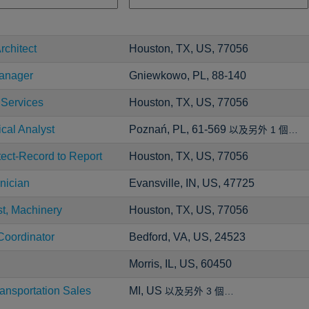
rchitect
Houston, TX, US, 77056
Manager
Gniewkowo, PL, 88-140
 Services
Houston, TX, US, 77056
ical Analyst
Poznań, PL, 61-569
以及另外 1 個…
tect-Record to Report
Houston, TX, US, 77056
nician
Evansville, IN, US, 47725
st, Machinery
Houston, TX, US, 77056
Coordinator
Bedford, VA, US, 24523
Morris, IL, US, 60450
ansportation Sales
MI, US
以及另外 3 個…