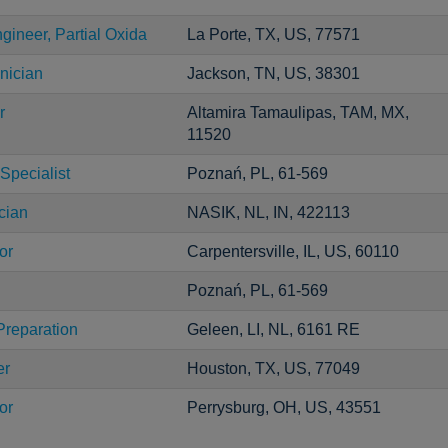
gineer, Partial Oxida
La Porte, TX, US, 77571
nician
Jackson, TN, US, 38301
r
Altamira Tamaulipas, TAM, MX,
11520
Specialist
Poznań, PL, 61-569
cian
NASIK, NL, IN, 422113
or
Carpentersville, IL, US, 60110
Poznań, PL, 61-569
Preparation
Geleen, LI, NL, 6161 RE
er
Houston, TX, US, 77049
or
Perrysburg, OH, US, 43551