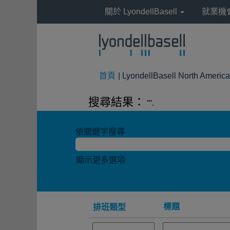
關於 LyondellBasell
就業機
首頁
|
LyondellBasell North Americ
搜尋結果：
"".
依關鍵字搜尋
顯示更多選項
標題
排班類型