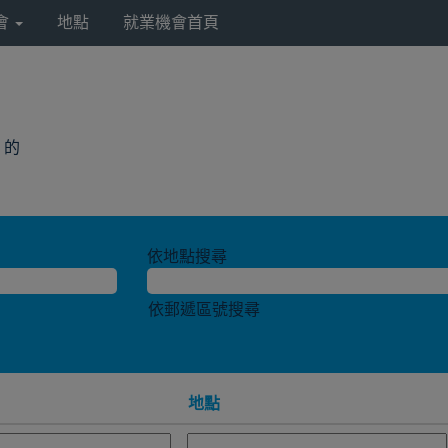
會
地點
就業機會首頁
(目
a 的
前
頁
面)
依地點搜尋
依郵遞區號搜尋
地點