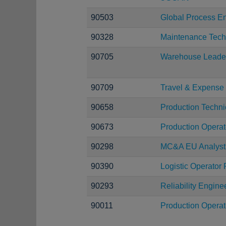
90503
Global Process En
90328
Maintenance Tech
90705
Warehouse Leade
90709
Travel & Expense 
90658
Production Techni
90673
Production Operat
90298
MC&A EU Analyst
90390
Logistic Operator 
90293
Reliability Engine
90011
Production Operat