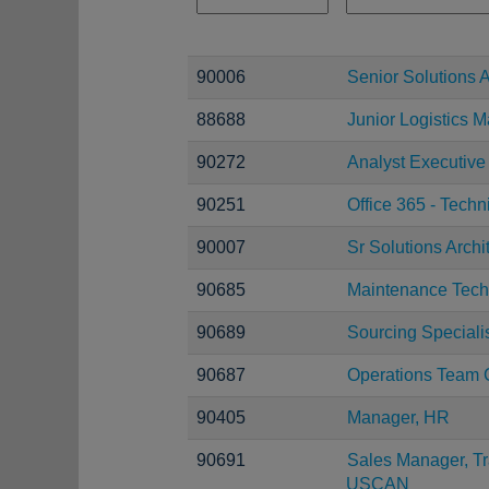
90006
Senior Solutions A
88688
Junior Logistics 
90272
Analyst Executive
90251
Office 365 - Techn
90007
Sr Solutions Archi
90685
Maintenance Tech
90689
Sourcing Speciali
90687
Operations Team 
90405
Manager, HR
90691
Sales Manager, Tr
USCAN