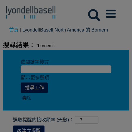
(目
首頁
|
LyondellBasell North America 的 Bornem
前
頁
搜尋結果：
"bornem".
面)
依關鍵字搜尋
顯示更多選項
清除
選取提醒的接收頻率 (天數)：
建立提醒