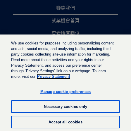
聯絡我們
就業機會首頁
查看所有職位
We use cookies
for purposes including personalizing content
熱門職位搜尋
and ads; social media; and analyzing traffic, including third-
party cookies collecting site-use information for marketing.
隱私權政策
Read more about those activities and your rights in our
Privacy Statement, and access our preference center
through “Privacy Settings” link on our webpage. To learn
more, visit our
Privacy Statement
在
在
在
新
新
新
的
的
Manage cookie preferences
的
索
索
索
引
引
引
標
標
Necessary cookies only
標
籤
籤
籤
中
中
中
開
開
© LyondellBasell Industries Holdings B.V. 2022
開
Accept all cookies
啟
啟
啟
。
。