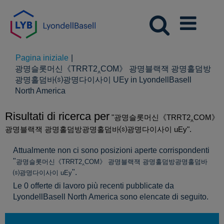
Pagina iniziale
|
광명슬롯머신《TRRT2‸COM》 광명블랙잭 광명홀덤방
광명홀덤바⒮광명다이사이 UEy in LyondellBasell
(pagina
North America
corrente)
Risultati di ricerca per
"광명슬롯머신《TRRT2‸COM》
광명블랙잭 광명홀덤방광명홀덤바⒮광명다이사이 uEy".
Attualmente non ci sono posizioni aperte corrispondenti
"
광명슬롯머신《TRRT2‸COM》 광명블랙잭 광명홀덤방광명홀덤바
".
⒮광명다이사이 uEy
Le 0 offerte di lavoro più recenti pubblicate da
LyondellBasell North America sono elencate di seguito.