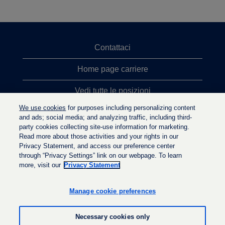
Contattaci
Home page carriere
Vedi tutte le posizioni
We use cookies
for purposes including personalizing content
Ricerche top
and ads; social media; and analyzing traffic, including third-
party cookies collecting site-use information for marketing.
Politica sulla privacy
Read more about those activities and your rights in our
Privacy Statement, and access our preference center
through “Privacy Settings” link on our webpage. To learn
more, visit our
Privacy Statement
S
S
S
i
i
i
a
a
Manage cookie preferences
a
p
p
p
r
r
r
e
e
Necessary cookies only
e
i
i