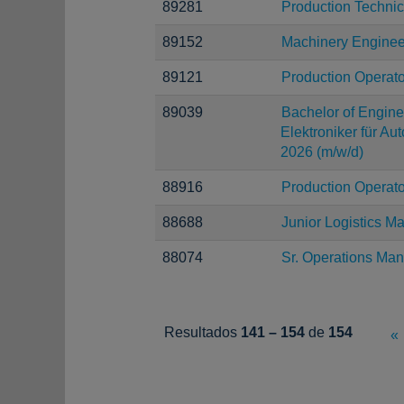
89281
Production Technic
89152
Machinery Enginee
89121
Production Operato
89039
Bachelor of Enginee
Elektroniker für Au
2026 (m/w/d)
88916
Production Operato
88688
Junior Logistics M
88074
Sr. Operations Ma
Resultados
141 – 154
de
154
«