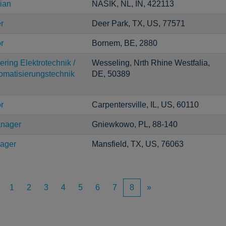
ian
NASIK, NL, IN, 422113
r
Deer Park, TX, US, 77571
r
Bornem, BE, 2880
ring Elektrotechnik /
Wesseling, Nrth Rhine Westfalia,
tomatisierungstechnik
DE, 50389
r
Carpentersville, IL, US, 60110
anager
Gniewkowo, PL, 88-140
nager
Mansfield, TX, US, 76063
1
2
3
4
5
6
7
8
»