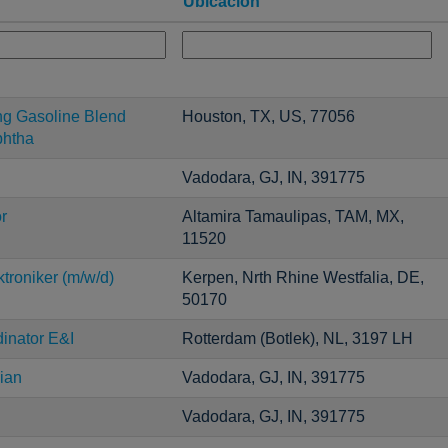
Ubicación
ng Gasoline Blend
Houston, TX, US, 77056
htha
Vadodara, GJ, IN, 391775
r
Altamira Tamaulipas, TAM, MX,
11520
troniker (m/w/d)
Kerpen, Nrth Rhine Westfalia, DE,
50170
inator E&I
Rotterdam (Botlek), NL, 3197 LH
ian
Vadodara, GJ, IN, 391775
Vadodara, GJ, IN, 391775