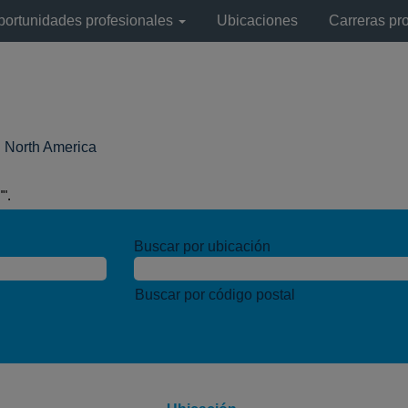
portunidades profesionales
Ubicaciones
Carreras pr
(página
l North America
actual)
".
Buscar por ubicación
Buscar por código postal