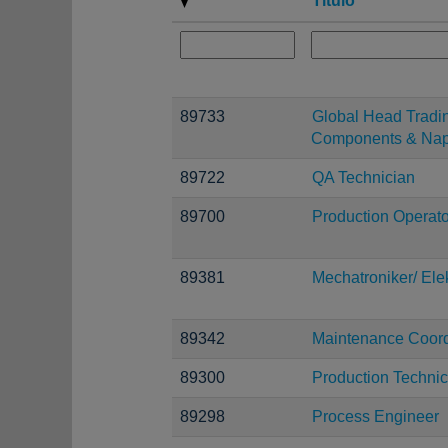
Título
89733
Global Head Tradi
Components & Nap
89722
QA Technician
89700
Production Operato
89381
Mechatroniker/ Elek
89342
Maintenance Coord
89300
Production Technic
89298
Process Engineer