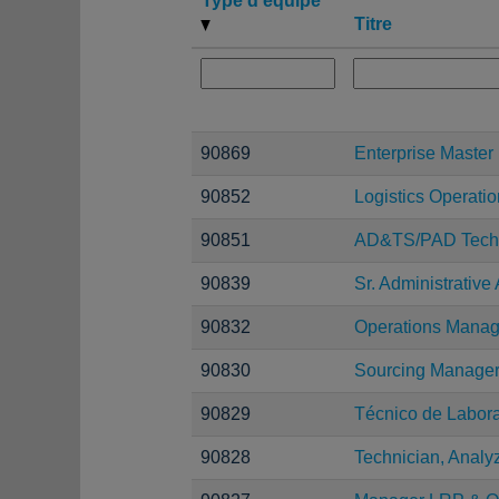
Type d’équipe
Titre
90869
Enterprise Maste
90852
Logistics Operation
90851
AD&TS/PAD Techn
90839
Sr. Administrative 
90832
Operations Manag
90830
Sourcing Manage
90829
Técnico de Laborat
90828
Technician, Analy