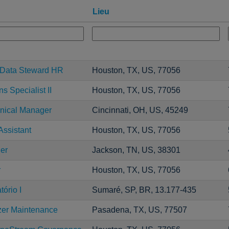
Lieu
r Data Steward HR
Houston, TX, US, 77056
s Specialist II
Houston, TX, US, 77056
ical Manager
Cincinnati, OH, US, 45249
Assistant
Houston, TX, US, 77056
er
Jackson, TN, US, 38301
r
Houston, TX, US, 77056
ório I
Sumaré, SP, BR, 13.177-435
zer Maintenance
Pasadena, TX, US, 77507