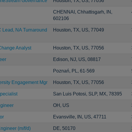
neStream Governance
Houston, TX, US, 77056
CHENNAI, Chhattisgarh, IN,
602106
C Lead, NA Turnaround
Houston, TX, US, 77049
Change Analyst
Houston, TX, US, 77056
eer
Edison, NJ, US, 08817
Poznań, PL, 61-569
versity Engagement Mgr
Houston, TX, US, 77056
pecialist
San Luis Potosi, SLP, MX, 78395
ngineer
OH, US
or
Evansville, IN, US, 47711
ngineer (m/f/d)
DE, 50170