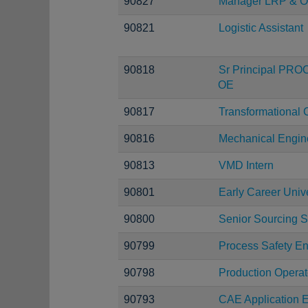
90827
Manager LRP & O
90821
Logistic Assistant
90818
Sr Principal PRO
OE
90817
Transformational 
90816
Mechanical Engin
90813
VMD Intern
90801
Early Career Uni
90800
Senior Sourcing S
90799
Process Safety E
90798
Production Operat
90793
CAE Application E