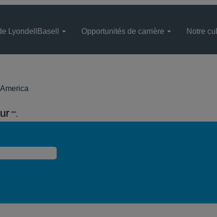
de LyondellBasell
Opportunités de carrière
Notre cul
(page
 America
actuelle)
ur
"".