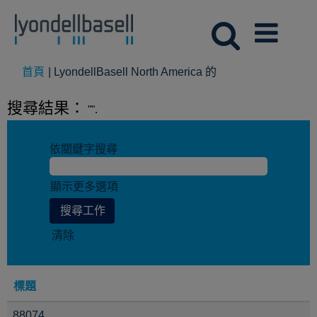
(目
首頁
|
LyondellBasell North America 的
前
頁
搜尋結果：
"".
面)
依關鍵字搜尋
顯示更多選項
清除
標題
88074