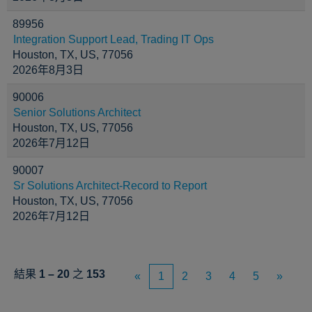
89956
Integration Support Lead, Trading IT Ops
Houston, TX, US, 77056
2026年8月3日
90006
Senior Solutions Architect
Houston, TX, US, 77056
2026年7月12日
90007
Sr Solutions Architect-Record to Report
Houston, TX, US, 77056
2026年7月12日
結果
1 – 20
之
153
«
1
2
3
4
5
»