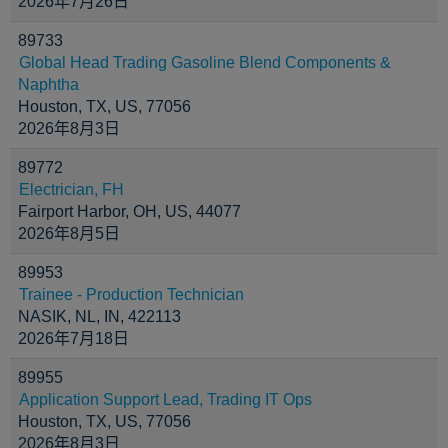
2026年7月26日
89733
Global Head Trading Gasoline Blend Components &
Naphtha
Houston, TX, US, 77056
2026年8月3日
89772
Electrician, FH
Fairport Harbor, OH, US, 44077
2026年8月5日
89953
Trainee - Production Technician
NASIK, NL, IN, 422113
2026年7月18日
89955
Application Support Lead, Trading IT Ops
Houston, TX, US, 77056
2026年8月3日