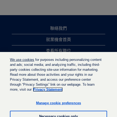
聯絡我們
就業機會首頁
查看所有職位
We use cookies
for purposes including personalizing content
熱門職位搜尋
and ads; social media; and analyzing traffic, including third-
party cookies collecting site-use information for marketing.
隱私權政策
Read more about those activities and your rights in our
Privacy Statement, and access our preference center
through “Privacy Settings” link on our webpage. To learn
more, visit our
Privacy Statement
在
在
在
新
新
新
的
的
Manage cookie preferences
的
索
索
索
引
引
引
標
標
Necessary cookies only