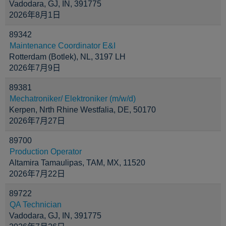
Vadodara, GJ, IN, 391775
2026年8月1日
89342
Maintenance Coordinator E&I
Rotterdam (Botlek), NL, 3197 LH
2026年7月9日
89381
Mechatroniker/ Elektroniker (m/w/d)
Kerpen, Nrth Rhine Westfalia, DE, 50170
2026年7月27日
89700
Production Operator
Altamira Tamaulipas, TAM, MX, 11520
2026年7月22日
89722
QA Technician
Vadodara, GJ, IN, 391775