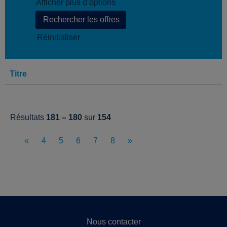
Afficher plus d’options
Réinitialiser
Titre
Résultats
181 – 180
sur
154
«
4
5
6
7
8
»
Nous contacter