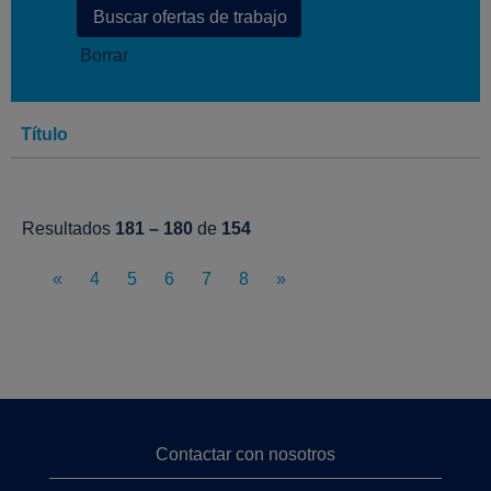
Borrar
Título
Resultados
181 – 180
de
154
«
4
5
6
7
8
»
Contactar con nosotros