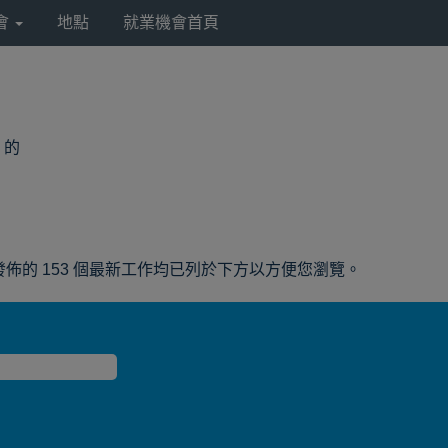
會
地點
就業機會首頁
(目
a 的
前
頁
面)
merica 所發佈的 153 個最新工作均已列於下方以方便您瀏覽。