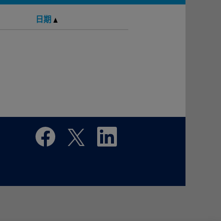
日期
在
在
在
新
新
新
的
的
的
索
索
索
引
引
引
標
標
標
籤
籤
籤
中
中
中
開
開
開
啟
啟
啟
。
。
。