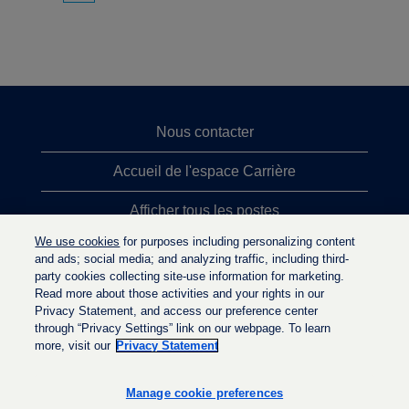
Nous contacter
Accueil de l'espace Carrière
Afficher tous les postes
We use cookies
for purposes including personalizing content
Principales recherches d'emploi
and ads; social media; and analyzing traffic, including third-
party cookies collecting site-use information for marketing.
Politique de confidentialité
Read more about those activities and your rights in our
Privacy Statement, and access our preference center
through “Privacy Settings” link on our webpage. To learn
more, visit our
Privacy Statement
S
S
S
’
’
’
o
o
Manage cookie preferences
o
u
u