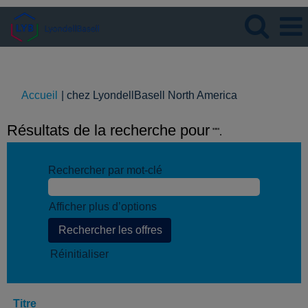
Langue
Visualiser le profil
(page
Accueil
|
chez LyondellBasell North America
actuelle)
Résultats de la recherche pour
"".
Rechercher par mot-clé
Afficher plus d’options
Réinitialiser
Titre