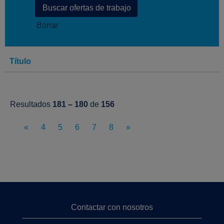
Borrar
Título
Resultados
181 – 180
de
156
«
4
5
6
7
8
»
Contactar con nosotros