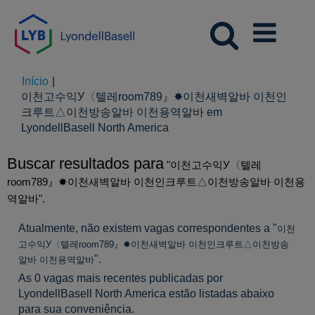
Início
|
이천고수익У〈텔레room789』✸이천새벽알바 이천인
크루트△이천방송알바 이천용역알바 em
(página
LyondellBasell North America
atual)
Buscar resultados para
"이천고수익У〈텔레
room789』✸이천새벽알바 이천인크루트△이천방송알바 이천용
역알바".
Atualmente, não existem vagas correspondentes a "
이천
고수익У〈텔레room789』✸이천새벽알바 이천인크루트△이천방송
".
알바 이천용역알바
As 0 vagas mais recentes publicadas por
LyondellBasell North America estão listadas abaixo
para sua conveniência.