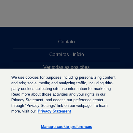
Contato
Carreiras - Início
Ver todas as posições
We use cookies
for purposes including personalizing content
Posições mais procuradas
and ads; social media; and analyzing traffic, including third-
party cookies collecting site-use information for marketing.
Política de privacidade
Read more about those activities and your rights in our
Privacy Statement, and access our preference center
through “Privacy Settings” link on our webpage. To learn
more, visit our
Privacy Statement
A
A
A
b
b
b
r
r
Manage cookie preferences
r
e
e