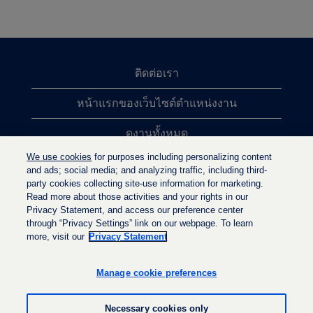
ติดต่อเรา
หน้าแรกของเว็บไซต์ตำแหน่งงาน
ดูงานทั้งหมด
We use cookies
for purposes including personalizing content
การค้นหาตำแหน่งงานยอดนิยม
and ads; social media; and analyzing traffic, including third-
party cookies collecting site-use information for marketing.
นโยบายความเป็นส่วนตัว
Read more about those activities and your rights in our
Privacy Statement, and access our preference center
through “Privacy Settings” link on our webpage. To learn
more, visit our
Privacy Statement
เ
เ
เ
ปิ
ปิ
ปิ
ด
ด
Manage cookie preferences
ด
ใ
ใ
ใ
น
น
น
แ
แ
Necessary cookies only
แ