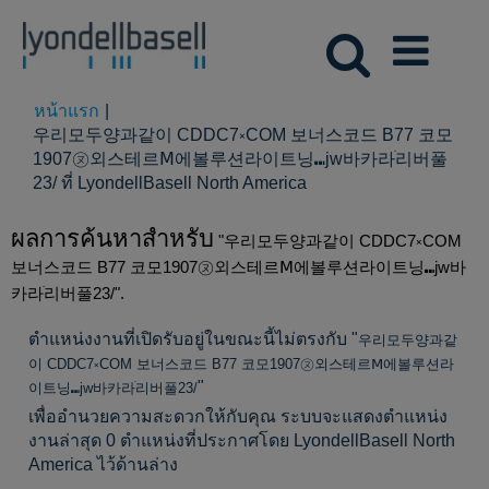
หน้าแรก
|
우리모두양과같이 CDDC7༝COM 보너스코드 B77 코모
1907㋦외스테르Ⅿ에볼루션라이트닝⑉jw바카라ׄ리버풀
(หน้า
23/ ที่ LyondellBasell North America
ปัจจุบัน)
ผลการค้นหาสำหรับ
"우리모두양과같이 CDDC7༝COM
보너스코드 B77 코모1907㋦외스테르Ⅿ에볼루션라이트닝⑉jw바
카라ׄ리버풀23/".
ตำแหน่งงานที่เปิดรับอยู่ในขณะนี้ไม่ตรงกับ "
우리모두양과같
이 CDDC7༝COM 보너스코드 B77 코모1907㋦외스테르Ⅿ에볼루션라
"
이트닝⑉jw바카라ׄ리버풀23/
เพื่ออำนวยความสะดวกให้กับคุณ ระบบจะแสดงตำแหน่ง
งานล่าสุด 0 ตำแหน่งที่ประกาศโดย LyondellBasell North
America ไว้ด้านล่าง