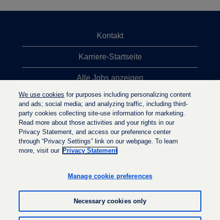
Kontakt
Karriere-Startseite
Alle Jobs anzeigen
We use cookies
for purposes including personalizing content
Top-Jobsuchen
and ads; social media; and analyzing traffic, including third-
party cookies collecting site-use information for marketing.
Datenschutzrichtlinie
Read more about those activities and your rights in our
Privacy Statement, and access our preference center
through “Privacy Settings” link on our webpage. To learn
more, visit our
Privacy Statement
W
W
W
i
i
i
r
r
Manage cookie preferences
r
d
d
d
a
a
a
u
u
Necessary cookies only
u
f
f
f
e
e
e