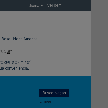
Ver perfil
Idioma
(página
 North America
atual)
초의밤".
".
쌍문건마 쌍문마초의밤
sua conveniência.
Limpar