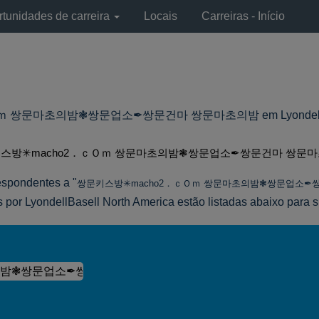
tunidades de carreira
Locais
Carreiras - Início
문마초의밤❃쌍문업소✒쌍문건마 쌍문마초의밤 em LyondellBasell
스방✳macho2．ｃＯｍ 쌍문마초의밤❃쌍문업소✒쌍문건마 쌍문마
espondentes a "
쌍문키스방✳macho2．ｃＯｍ 쌍문마초의밤❃쌍문업소✒
 por LyondellBasell North America estão listadas abaixo para 