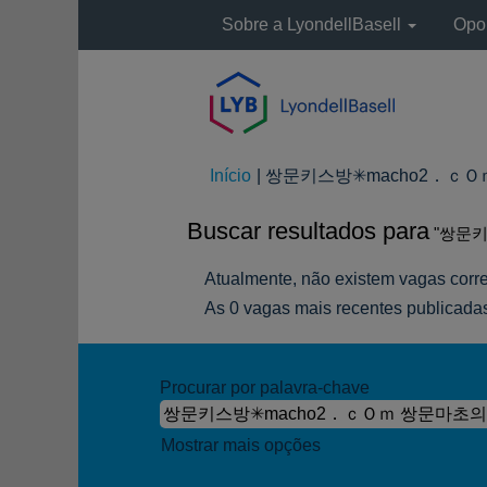
Sobre a LyondellBasell
Opor
Início
|
쌍문키스방✳macho2．ｃＯｍ 쌍
Buscar resultados para
"쌍문키
Atualmente, não existem vagas corr
As 0 vagas mais recentes publicadas
Procurar por palavra-chave
Mostrar mais opções