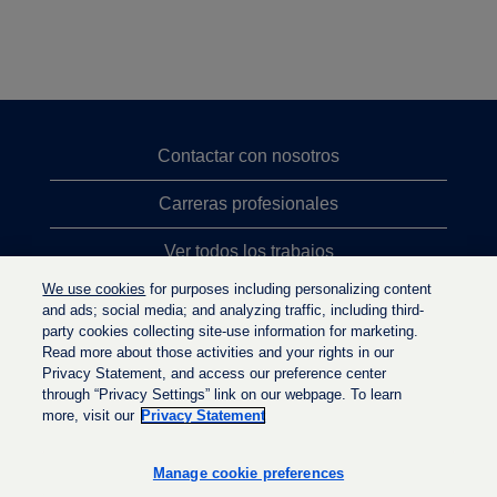
Contactar con nosotros
Carreras profesionales
Ver todos los trabajos
We use cookies
for purposes including personalizing content
Búsqueda de altos cargos
and ads; social media; and analyzing traffic, including third-
party cookies collecting site-use information for marketing.
Política de privacidad
Read more about those activities and your rights in our
Privacy Statement, and access our preference center
through “Privacy Settings” link on our webpage. To learn
more, visit our
Privacy Statement
S
S
S
e
e
e
a
a
Manage cookie preferences
a
b
b