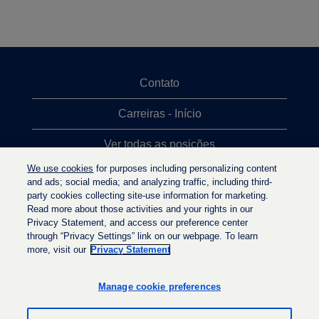
Contato
Carreiras - Início
Ver todas as posições
We use cookies
for purposes including personalizing content
Posições mais procuradas
and ads; social media; and analyzing traffic, including third-
party cookies collecting site-use information for marketing.
Política de privacidade
Read more about those activities and your rights in our
Privacy Statement, and access our preference center
through “Privacy Settings” link on our webpage. To learn
more, visit our
Privacy Statement
A
A
A
b
b
b
r
r
Manage cookie preferences
r
e
e
e
e
e
e