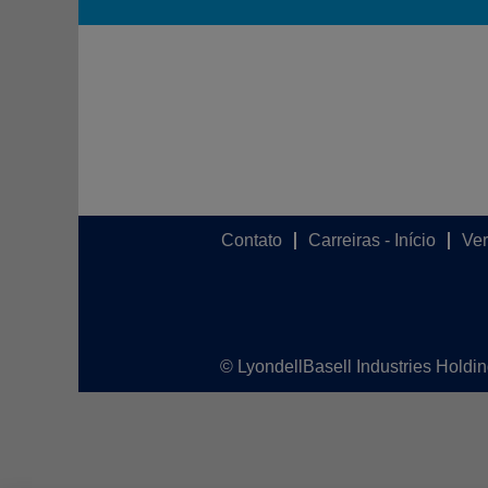
Contato
Carreiras - Início
Ver
© LyondellBasell Industries Holdi