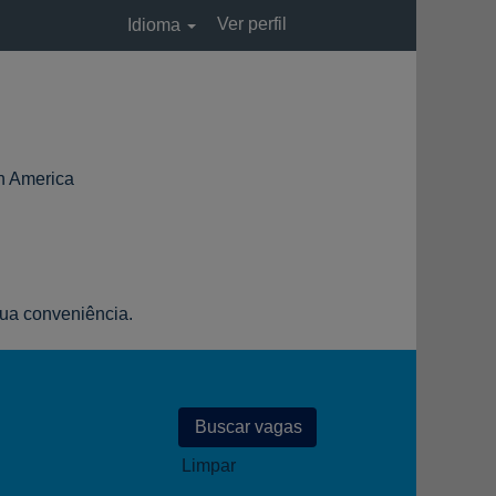
Ver perfil
Idioma
(página
America
atual)
sua conveniência.
Limpar