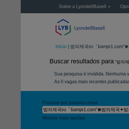
Sobre a LyondellBasell
Opor
Início
|
밤의제국㈙「bamje1.com”♚밤
Buscar resultados para
"밤의제
Sua pesquisa é inválida. Nenhuma 
As 0 vagas mais recentes publicadas
Procurar por palavra-chave
Mostrar mais opções