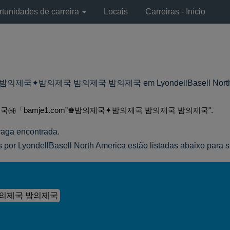
tunidades de carreira
Locais
Carreiras - Início
의제국✦밤의제국 밤의제국 밤의제국 em LyondellBasell North 
국㈙「bamje1.com”♚밤의제국✦밤의제국 밤의제국 밤의제국".
vaga encontrada.
 por LyondellBasell North America estão listadas abaixo para 